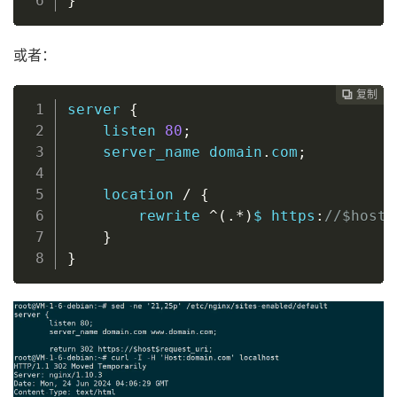
}
或者：
复制
复制
复制
复制
复制
复制
复制
复制
复制









server
{
listen
80
;
server_name
 domain
.
com
;
location
/
{
rewrite
^(.*)
$ https
:
//
$host
$
}
}