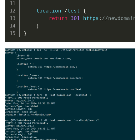
location
/
test
{
return
301
 https
:
//newdomain.
}
}