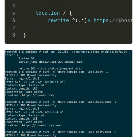
location
/
{
rewrite
^(.*)
$ https
:
//
$host
$
}
}