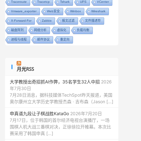
Traceroute
Tracetcp
Tshark
UPS
VCenter
Vmware_exporter
Web安全
Winbox
Wireshark
X-Forward-For
Zabbix
报文过滤
文件描述符
磁盘阵列
网络分析
虚拟化
负载均衡
进程与线程
邮件协议
重定向
月光RSS
大学教授出奇招抓AI作弊，35名学生32人中招
2026
年7月30日
7月28日消息，据科技媒体TechSpot昨天报道，美国
奥尔康州立大学历史学教授杰森 · 吉布森（Jason […]
申真谞九段让子棋战胜KataGo
2026年7月20日
7月17日，位于韩国的首尔经济电视台演播厅，一场
围棋人机大战三番棋对决，正徐徐拉开帷幕。本次比
赛采用了韩国申真 […]