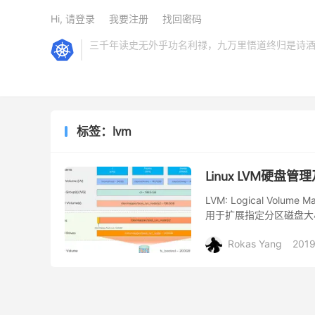
Hi, 请登录
我要注册
找回密码
三千年读史无外乎功名利禄，九万里悟道终归是诗
标签：lvm
Linux LVM硬盘管
LVM: Logical Volum
用于扩展指定分区磁盘大小。
这...
Rokas Yang
2019