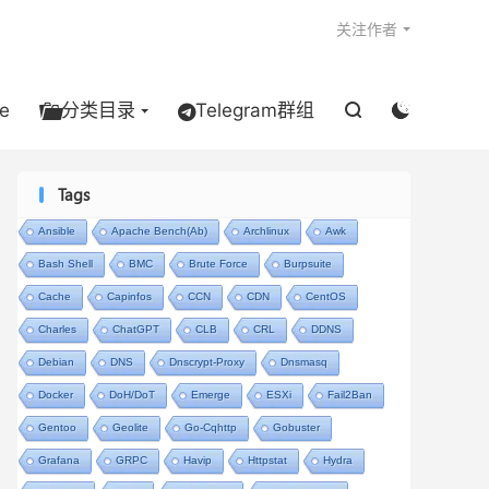

关注作者
e
分类目录
Telegram群组


Tags
Ansible
Apache Bench(ab)
Archlinux
Awk
Bash Shell
BMC
Brute Force
Burpsuite
Cache
Capinfos
CCN
CDN
CentOS
Charles
ChatGPT
CLB
CRL
DDNS
Debian
DNS
Dnscrypt-Proxy
Dnsmasq
Docker
DoH/DoT
Emerge
ESXi
Fail2Ban
Gentoo
Geolite
Go-Cqhttp
Gobuster
Grafana
GRPC
Havip
Httpstat
Hydra