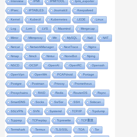
Interview
IPMI
IPMITOOL
Ipmi_exporter
IPsec
IPTABLES
Journalctl
Keepalived
Kernel
Kubectl
Kubernetes
LEDE
Linux
Log
Lvm
LVS
Maxmind
Mergecap
Mirror
Mitmproxy
Mtr
MySQL
Nali
NAT
Netcat
NetworkManager
NextTrace
Nginx
Nmap
Nmcli
Nmtui
NoneBot
Nping
NSCD
OCSP
OpenAI
OpenRC
Openssh
OpenVpn
OpenWrt
PCAPdroid
Portage
Postgre
Postman
Privoxy
Prometheus
Proxychains
RAID
Redis
RouterOS
Rsync
SmartDNS
Socks
Ss/ssr
SSH
Sslscan
SSLVPN
SVN
Systemd
TCP/IP
Tcpdump
Tcpprep
TCPreplay
Tcprewrite
TCP重放
Termshark
Termux
TLS/SSL
TOA
Tor