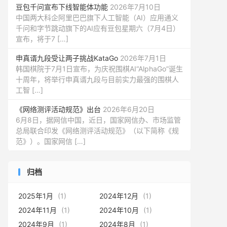
豆包千问宣布下线智能体功能
2026年7月10日
中国两大科企阿里巴巴旗下人工智能（AI）应用通义
千问和字节跳动旗下的AI应有豆包星期六（7月4日）
宣布，将于7 […]
申真谞九段受让两子挑战KataGo
2026年7月1日
韩国棋院于7月1日宣布，为庆祝围棋AI“AlphaGo”诞生
十周年，将举行申真谞九段与目前实力最强的围棋人
工智 […]
《网络测评活动规范》出台
2026年6月20日
6月8日，据网信中国，近日，国家网信办、市场监管
总局联合印发《网络测评活动规范》（以下简称《规
范》）。国家网信 […]
归档
2025年1月
(1)
2024年12月
(1)
2024年11月
(1)
2024年10月
(1)
2024年9月
(1)
2024年8月
(1)