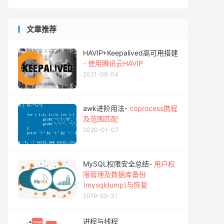
文章推荐
HAVIP+Keepalived高可用搭建
- 使用腾讯云HAVIP
2021-08-04
awk进阶用法-
coprocess携程
及范围匹配
2020-01-07
MySQL权限安全总结-
用户权
限管理及数据库备份
(mysqldump)与恢复
2019-05-31
进程与线程