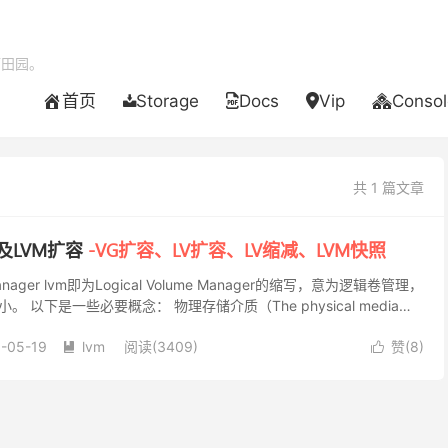
酒田园。
首页
Storage
Docs
Vip
Consol
共 1 篇文章
理及LVM扩容
-VG扩容、LV扩容、LV缩减、LVM快照
e Manager lvm即为Logical Volume Manager的缩写，意为逻辑卷管理，
 以下是一些必要概念： 物理存储介质（The physical media）
-05-19
lvm
阅读(3409)
赞(
8
)

