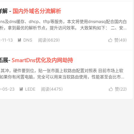
详解 -
国内外域名分流解析
dns及dns缓存、dhcp、tftp等服务，本文将使用dnsmasq配合国内白
析，拿到最优的解析节点，提升访问效率。 大致架构如下： 二、安
masq在各个发行...
-11-13
DNS
阅读(6629)
赞(
49
)


拓展-
SmartDns优化及内网劫持
当其冲，硬件要到位，贴一张市面上软路由配置对照表 目前市场上软
如果你有闲置电脑，完全可以用来当软路由使用，性能甚至会比市面
是CPU性能），如果不知道怎么选，推荐N3150或...
0-05-23
LEDE
阅读(4475)
赞(
22
)

