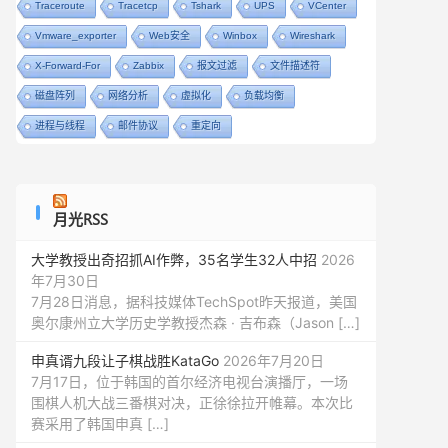
Traceroute
Tracetcp
Tshark
UPS
VCenter
Vmware_exporter
Web安全
Winbox
Wireshark
X-Forward-For
Zabbix
报文过滤
文件描述符
磁盘阵列
网络分析
虚拟化
负载均衡
进程与线程
邮件协议
重定向
月光RSS
大学教授出奇招抓AI作弊，35名学生32人中招
2026
年7月30日
7月28日消息，据科技媒体TechSpot昨天报道，美国
奥尔康州立大学历史学教授杰森 · 吉布森（Jason […]
申真谞九段让子棋战胜KataGo
2026年7月20日
7月17日，位于韩国的首尔经济电视台演播厅，一场
围棋人机大战三番棋对决，正徐徐拉开帷幕。本次比
赛采用了韩国申真 […]