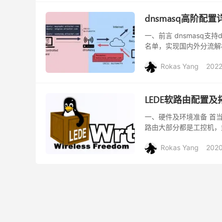
dnsmasq高阶配置
一、前言 dnsmasq支持
名单，实现国内外分流解
装 1.从软件仓库安装 dns
Rokas Yang
2022
LEDE软路由配置及
一、硬件及环境准备 首
路由大部分都是工控机，
上的软路由更好（主要看的
Rokas Yang
202