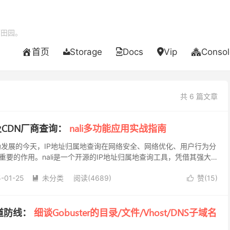
酒田园。
首页
Storage
Docs
Vip
Consol
共 6 篇文章
及CDN厂商查询：
nali多功能应用实战指南
勃发展的今天，IP地址归属地查询在网络安全、网络优化、用户行为分
要的作用。nali是一个开源的IP地址归属地查询工具，凭借其强大
到众多技术爱好者与专业人士的青睐，能够根据用...
-01-25
未分类
阅读(4689)
赞(
15
)


道防线：
细谈Gobuster的目录/文件/Vhost/DNS子域名