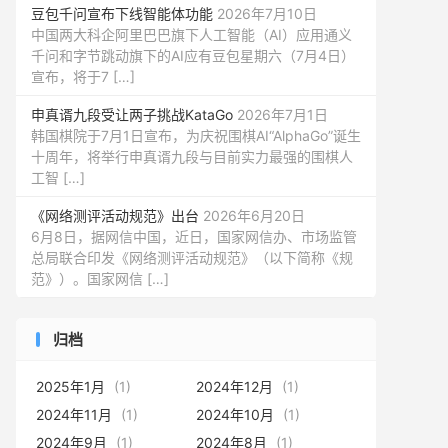
豆包千问宣布下线智能体功能
2026年7月10日
中国两大科企阿里巴巴旗下人工智能（AI）应用通义
千问和字节跳动旗下的AI应有豆包星期六（7月4日）
宣布，将于7 […]
申真谞九段受让两子挑战KataGo
2026年7月1日
韩国棋院于7月1日宣布，为庆祝围棋AI“AlphaGo”诞生
十周年，将举行申真谞九段与目前实力最强的围棋人
工智 […]
《网络测评活动规范》出台
2026年6月20日
6月8日，据网信中国，近日，国家网信办、市场监管
总局联合印发《网络测评活动规范》（以下简称《规
范》）。国家网信 […]
归档
2025年1月
(1)
2024年12月
(1)
2024年11月
(1)
2024年10月
(1)
2024年9月
(1)
2024年8月
(1)