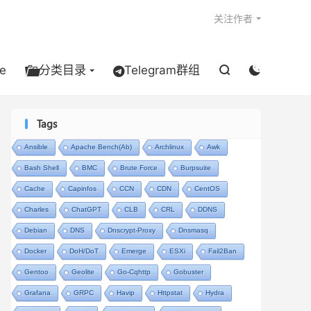

关注作者
e
分类目录
Telegram群组


Tags
Ansible
Apache Bench(ab)
Archlinux
Awk
Bash Shell
BMC
Brute Force
Burpsuite
Cache
Capinfos
CCN
CDN
CentOS
Charles
ChatGPT
CLB
CRL
DDNS
Debian
DNS
Dnscrypt-Proxy
Dnsmasq
Docker
DoH/DoT
Emerge
ESXi
Fail2Ban
Gentoo
Geolite
Go-Cqhttp
Gobuster
Grafana
GRPC
Havip
Httpstat
Hydra