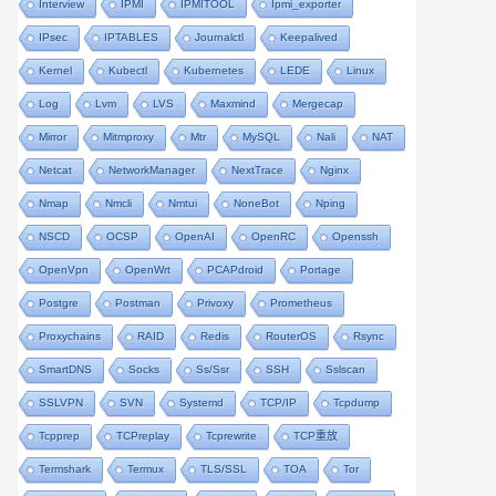
Interview
IPMI
IPMITOOL
Ipmi_exporter
IPsec
IPTABLES
Journalctl
Keepalived
Kernel
Kubectl
Kubernetes
LEDE
Linux
Log
Lvm
LVS
Maxmind
Mergecap
Mirror
Mitmproxy
Mtr
MySQL
Nali
NAT
Netcat
NetworkManager
NextTrace
Nginx
Nmap
Nmcli
Nmtui
NoneBot
Nping
NSCD
OCSP
OpenAI
OpenRC
Openssh
OpenVpn
OpenWrt
PCAPdroid
Portage
Postgre
Postman
Privoxy
Prometheus
Proxychains
RAID
Redis
RouterOS
Rsync
SmartDNS
Socks
Ss/ssr
SSH
Sslscan
SSLVPN
SVN
Systemd
TCP/IP
Tcpdump
Tcpprep
TCPreplay
Tcprewrite
TCP重放
Termshark
Termux
TLS/SSL
TOA
Tor