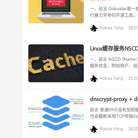
一、前言 Gobuster
行暴力穷举的开源工具，
如下几种： 近期在某些场景中
Rokas Yang
202
Linux缓存服务NS
一、前言 NSCD (Name
服务信息，例如用户、组
询和网络流量，从而加快系统
Rokas Yang
202
dnscrypt-proxy
前言 普通DNS没有加
也会截断采用TCP传输(re
业务场景，为避免出现劫持
Rokas Yang
2022