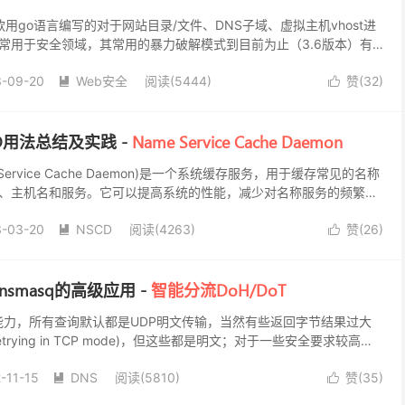
是一款用go语言编写的对于网站目录/文件、DNS子域、虚拟主机vhost进
常用于安全领域，其常用的暴力破解模式到目前为止（3.6版本）有
用到了gobuster，因此...
3-09-20
Web安全
阅读(5444)
赞(
32
)


CD用法总结及实践 -
Name Service Cache Daemon
 Service Cache Daemon)是一个系统缓存服务，用于缓存常见的名称
、主机名和服务。它可以提高系统的性能，减少对名称服务的频繁查
的响应速度。 NSC...
3-03-20
NSCD
阅读(4263)
赞(
26
)


 + dnsmasq的高级应用 -
智能分流DoH/DoT
密能力，所有查询默认都是UDP明文传输，当然有些返回字节结果过大
trying in TCP mode)，但这些都是明文；对于一些安全要求较高的
、污染等引起的安全威胁，...
-11-15
DNS
阅读(5810)
赞(
35
)

