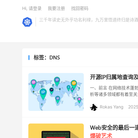
Hi, 请登录
我要注册
找回密码
三千年读史无外乎功名利禄，九万里悟道终归是诗
标签：DNS
开源IP归属地查询
一、前言 在网络技术蓬
析等诸多领域都有着至关重
的功能和便捷的操作，受
Rokas Yang
2025
Web安全的最后一
爆破艺术