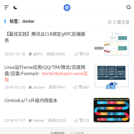



标签：docker
共 3 篇文章
【最佳实践】腾讯云CLB绑定gRPC后端服
务
2023-10-10
gRPC
阅读(3959)
赞(
12
)


Linux运行wine应用(QQ/TIM/微信/百度网
盘/迅雷/Foxmail)-
docker&deepin-wine实
现
2019-02-20
docker
阅读(1W+)
赞(
46
)


Centos6.x/7.x升级内核版本
2018-07-07
Kernel
阅读(2523)
赞(
12
)


二丫讲梵