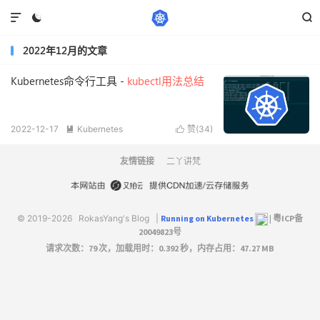



2022年12月的文章
Kubernetes命令行工具 -
kubectl用法总结
2022-12-17
Kubernetes
赞(
34
)


阅读(4308)
友情链接
二丫讲梵
© 2019-2026
RokasYang's Blog
|
Running on Kubernetes
|
粤ICP备
20049823号
请求次数：79 次，加载用时：0.392 秒，内存占用：47.27 MB