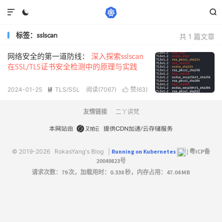



标签：sslscan
共 1 篇文章
网络安全的第一道防线：
深入探索sslscan
在SSL/TLS证书安全检测中的原理与实践
2024-01-25
TLS/SSL
阅读(7067)
赞(
63
)


友情链接
二丫讲梵
© 2019-2026
RokasYang's Blog
|
Running on Kubernetes
|
粤ICP备
20049823号
请求次数：79 次，加载用时：0.338 秒，内存占用：47.04 MB