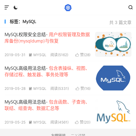



标签：MySQL
共 3 篇文章
MySQL权限安全总结-
用户权限管理及数据
库备份(mysqldump)与恢复
2019-05-31
MYSQL
阅读(5162)
赞(
28
)


MySQL高级用法总结-
包含表操纵、视图、
存储过程、触发器、事务处理等
2019-05-28
MYSQL
阅读(5331)
赞(
16
)


MySQL高级用法总结-
包含函数、子查询、
联结、组查询、数据汇总等
2019-05-25
MYSQL
阅读(4561)
赞(
20
)


二丫讲梵