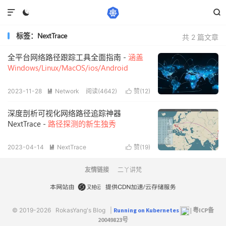



标签：NextTrace
共 2 篇文章
全平台网络路径跟踪工具全面指南 -
涵盖
Windows/Linux/MacOS/ios/Android
2023-11-28
Network
阅读(4642)
赞(
12
)


深度剖析可视化网络路径追踪神器
NextTrace -
路径探测的新生独秀
2023-04-14
NextTrace
赞(
19
)


阅读(3868)
友情链接
二丫讲梵
© 2019-2026
RokasYang's Blog
|
Running on Kubernetes
|
粤ICP备
20049823号