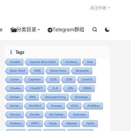

关注作者
e
分类目录
Telegram群组


Tags
Ansible
Apache Bench(ab)
Archlinux
Awk
Bash Shell
BMC
Brute Force
Burpsuite
Cache
Capinfos
CCN
CDN
CentOS
Charles
ChatGPT
CLB
CRL
DDNS
Debian
DNS
Dnscrypt-Proxy
Dnsmasq
Docker
DoH/DoT
Emerge
ESXi
Fail2Ban
Gentoo
Geolite
Go-Cqhttp
Gobuster
Grafana
GRPC
Havip
Httpstat
Hydra