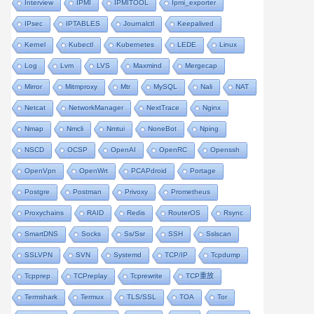
Interview
IPMI
IPMITOOL
Ipmi_exporter
IPsec
IPTABLES
Journalctl
Keepalived
Kernel
Kubectl
Kubernetes
LEDE
Linux
Log
Lvm
LVS
Maxmind
Mergecap
Mirror
Mitmproxy
Mtr
MySQL
Nali
NAT
Netcat
NetworkManager
NextTrace
Nginx
Nmap
Nmcli
Nmtui
NoneBot
Nping
NSCD
OCSP
OpenAI
OpenRC
Openssh
OpenVpn
OpenWrt
PCAPdroid
Portage
Postgre
Postman
Privoxy
Prometheus
Proxychains
RAID
Redis
RouterOS
Rsync
SmartDNS
Socks
Ss/ssr
SSH
Sslscan
SSLVPN
SVN
Systemd
TCP/IP
Tcpdump
Tcpprep
TCPreplay
Tcprewrite
TCP重放
Termshark
Termux
TLS/SSL
TOA
Tor