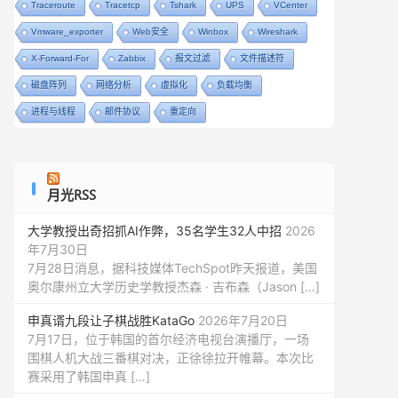
Traceroute
Tracetcp
Tshark
UPS
VCenter
Vmware_exporter
Web安全
Winbox
Wireshark
X-Forward-For
Zabbix
报文过滤
文件描述符
磁盘阵列
网络分析
虚拟化
负载均衡
进程与线程
邮件协议
重定向
月光RSS
大学教授出奇招抓AI作弊，35名学生32人中招
2026
年7月30日
7月28日消息，据科技媒体TechSpot昨天报道，美国
奥尔康州立大学历史学教授杰森 · 吉布森（Jason […]
申真谞九段让子棋战胜KataGo
2026年7月20日
7月17日，位于韩国的首尔经济电视台演播厅，一场
围棋人机大战三番棋对决，正徐徐拉开帷幕。本次比
赛采用了韩国申真 […]