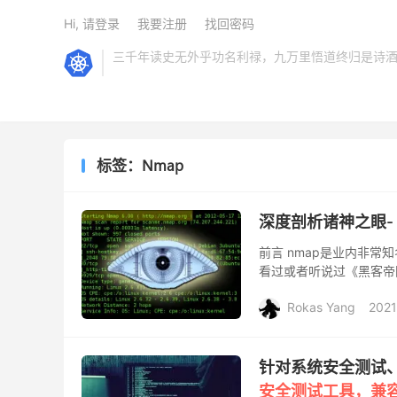
Hi, 请登录
我要注册
找回密码
三千年读史无外乎功名利禄，九万里悟道终归是诗
标签：Nmap
深度剖析诸神之眼-
前言 nmap是业内非常
看过或者听说过《黑客帝
主通过nmap扫描开放端
Rokas Yang
2021
针对系统安全测试、
安全测试工具，兼