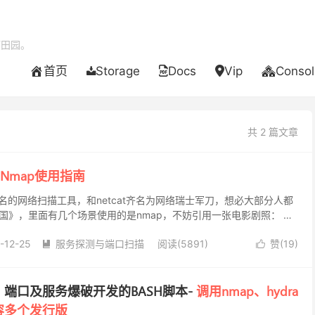
酒田园。
首页
Storage
Docs
Vip
Consol
共 2 篇文章
Nmap使用指南
知名的网络扫描工具，和netcat齐名为网络瑞士军刀，想必大部分人都
国》，里面有几个场景使用的是nmap，不妨引用一张电影剧照： 女
口，并通过弱口令拿到主机权限，这不能说...
-12-25
服务探测与端口扫描
阅读(5891)
赞(
19
)


端口及服务爆破开发的BASH脚本-
调用nmap、hydra
容多个发行版