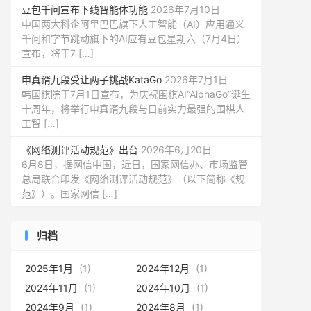
豆包千问宣布下线智能体功能
2026年7月10日
中国两大科企阿里巴巴旗下人工智能（AI）应用通义
千问和字节跳动旗下的AI应有豆包星期六（7月4日）
宣布，将于7 […]
申真谞九段受让两子挑战KataGo
2026年7月1日
韩国棋院于7月1日宣布，为庆祝围棋AI“AlphaGo”诞生
十周年，将举行申真谞九段与目前实力最强的围棋人
工智 […]
《网络测评活动规范》出台
2026年6月20日
6月8日，据网信中国，近日，国家网信办、市场监管
总局联合印发《网络测评活动规范》（以下简称《规
范》）。国家网信 […]
归档
2025年1月
(1)
2024年12月
(1)
2024年11月
(1)
2024年10月
(1)
2024年9月
(1)
2024年8月
(1)