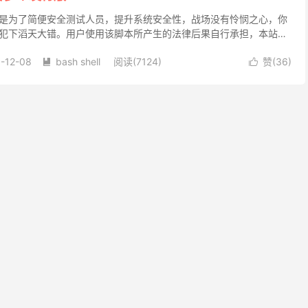
是为了简便安全测试人员，提升系统安全性，战场没有怜悯之心，你
犯下滔天大错。用户使用该脚本所产生的法律后果自行承担，本站概
方式 nmap [x] 1.服务及端口探测 [...
-12-08
bash shell
阅读(7124)
赞(
36
)

