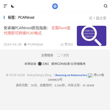



标签：PCAPdroid
共 1 篇文章
安卓端PCAPdroid抓包指南：
无需Root或
代理即可转储PCAP格式
2024-04-29
PCAPdroid
赞(
60
)


阅读(6672)
友情链接
二丫讲梵
© 2019-2026
RokasYang's Blog
|
Running on Kubernetes
|
粤ICP备
20049823号
请求次数：79 次，加载用时：0.336 秒，内存占用：47.00 MB