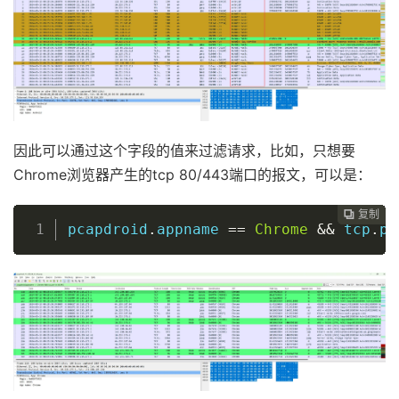
因此可以通过这个字段的值来过滤请求，比如，只想要
Chrome浏览器产生的tcp 80/443端口的报文，可以是：
复制
复制
复制
复制
复制
复制
复制
复制








pcapdroid
.
appname 
==
Chrome
&&
 tcp
.
po