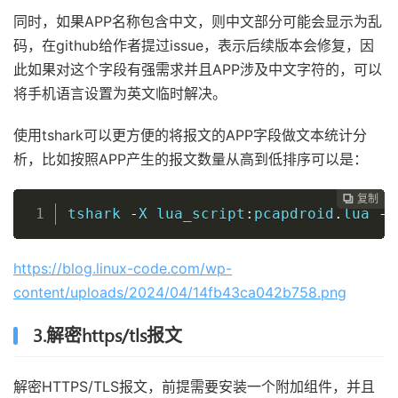
同时，如果APP名称包含中文，则中文部分可能会显示为乱
码，在github给作者提过issue，表示后续版本会修复，因
此如果对这个字段有强需求并且APP涉及中文字符的，可以
将手机语言设置为英文临时解决。
使用tshark可以更方便的将报文的APP字段做文本统计分
析，比如按照APP产生的报文数量从高到低排序可以是：
复制
复制
复制
复制
复制
复制
复制







tshark 
-
X lua_script
:
pcapdroid
.
lua 
-
n
https://blog.linux-code.com/wp-
content/uploads/2024/04/14fb43ca042b758.png
3.解密https/tls报文
解密HTTPS/TLS报文，前提需要安装一个附加组件，并且