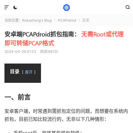



当前位置：
RokasYang's Blog
PCAPdroid
正文


安卓端PCAPdroid抓包指南：
无需Root或代理
即可转储PCAP格式
2024-04-29 01:02
阅读(6672)
目录
展开
一、前言
安卓客户端，时常遇到需抓包定位的问题，而想要在系统内
抓包，目前已知比较流行的，无非以下几种情形：