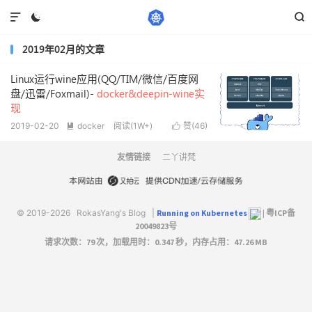



2019年02月的文章
Linux运行wine应用(QQ/TIM/微信/百度网
盘/迅雷/Foxmail)-
docker&deepin-wine实
现
2019-02-20
docker
阅读(1W+)
赞(
46
)


友情链接
二丫讲梵
© 2019-2026
RokasYang's Blog
|
Running on Kubernetes
|
粤ICP备
20049823号
请求次数：79 次，加载用时：0.347 秒，内存占用：47.26 MB