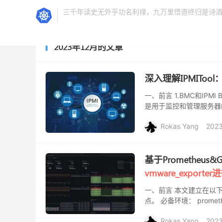
三千年读史无外乎功名利禄，九万里悟道终归是诗
2023年12月的文章
深入理解IPMITool
一、前言 1.BMC和IPMI 
是用于监控和管理服务器
在稳定性、可靠性、安全性
Rokas Yang
2023
基于Prometheus&G
vmware_export
一、前言 本文建立在以
点。 必备环境： promet
直接从软件源安装即可： 
Rokas Yang
2023