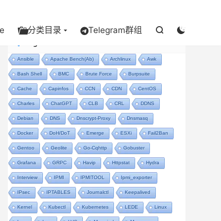
e
分类目录
Telegram群组


Tags
Ansible
Apache Bench(ab)
Archlinux
Awk
Bash Shell
BMC
Brute Force
Burpsuite
Cache
Capinfos
CCN
CDN
CentOS
Charles
ChatGPT
CLB
CRL
DDNS
Debian
DNS
Dnscrypt-Proxy
Dnsmasq
Docker
DoH/DoT
Emerge
ESXi
Fail2Ban
Gentoo
Geolite
Go-Cqhttp
Gobuster
Grafana
GRPC
Havip
Httpstat
Hydra
Interview
IPMI
IPMITOOL
Ipmi_exporter
IPsec
IPTABLES
Journalctl
Keepalived
Kernel
Kubectl
Kubernetes
LEDE
Linux