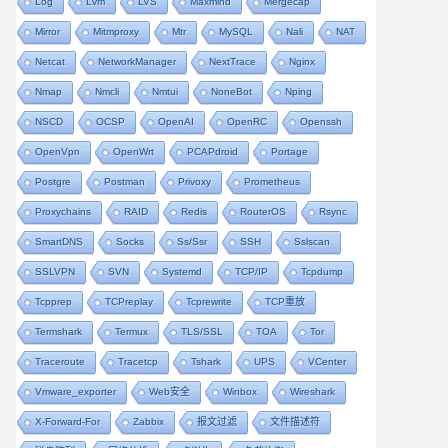
Log
Lvm
LVS
Maxmind
Mergecap
Mirror
Mitmproxy
Mtr
MySQL
Nali
NAT
Netcat
NetworkManager
NextTrace
Nginx
Nmap
Nmcli
Nmtui
NoneBot
Nping
NSCD
OCSP
OpenAI
OpenRC
Openssh
OpenVpn
OpenWrt
PCAPdroid
Portage
Postgre
Postman
Privoxy
Prometheus
Proxychains
RAID
Redis
RouterOS
Rsync
SmartDNS
Socks
Ss/ssr
SSH
Sslscan
SSLVPN
SVN
Systemd
TCP/IP
Tcpdump
Tcpprep
TCPreplay
Tcprewrite
TCP重放
Termshark
Termux
TLS/SSL
TOA
Tor
Traceroute
Tracetcp
Tshark
UPS
VCenter
Vmware_exporter
Web安全
Winbox
Wireshark
X-Forward-For
Zabbix
报文过滤
文件描述符