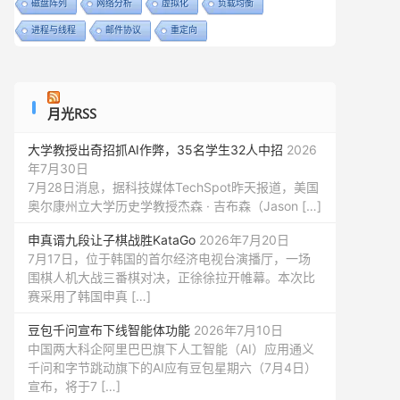
磁盘阵列
网络分析
虚拟化
负载均衡
进程与线程
邮件协议
重定向
月光RSS
大学教授出奇招抓AI作弊，35名学生32人中招
2026
年7月30日
7月28日消息，据科技媒体TechSpot昨天报道，美国
奥尔康州立大学历史学教授杰森 · 吉布森（Jason […]
申真谞九段让子棋战胜KataGo
2026年7月20日
7月17日，位于韩国的首尔经济电视台演播厅，一场
围棋人机大战三番棋对决，正徐徐拉开帷幕。本次比
赛采用了韩国申真 […]
豆包千问宣布下线智能体功能
2026年7月10日
中国两大科企阿里巴巴旗下人工智能（AI）应用通义
千问和字节跳动旗下的AI应有豆包星期六（7月4日）
宣布，将于7 […]