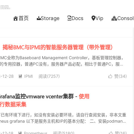
酒田园。
首页
Storage
Docs
Vip
Consol
：
揭秘BMC与IPMI的智能服务器管理（带外管理）
BMC全称为Baseboard Management Controller，基板管理控制器，
的专用控器，普通PC没有，服务器产品必配，相比于普通PC，服器
、性能、...
-12-28
IPMI
阅读(7257)
赞(
34
)


rafana监控vmware vcenter集群 -
使用
er进行数据采集
下已有环境下进行，如没有安装必要环境，请自行查阅安装，非本文重
heus grafana 以下是服务主机和IP的基本分配： 二、安装podman
当然你可以选择使用d...
-12-18
Prometheus
阅读(5180)
赞(
16
)

