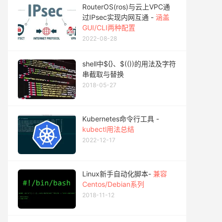
RouterOS(ros)与云上VPC通
过IPsec实现内网互通 -
涵盖
GUI/CLI两种配置
2022-08-28
shell中${}、$(())的用法及字符
串截取与替换
2018-05-27
Kubernetes命令行工具 -
kubectl用法总结
2022-12-17
Linux新手自动化脚本-
兼容
Centos/Debian系列
2018-11-12