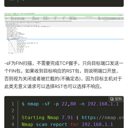
-sF为FIN扫描，不需要完成TCP握手，只向目标端口发送一
个FIN包，如果收到目标响应的RST包，则说明端口开放，
否则视为关闭或者被拦截的(不确定态)，因为目标主机对于
此类无意义请求可以选择RST也可以选择不响应。
复制
复制
复制
复制
复制
复制
复制
复制
复制
复制
复制
复制
复制
复制
复制
复制
复制
复制
复制
复制
复制
复制
复制
复制
复制
复制
复制
复制




























$ nmap 
-
sF 
-
p 
22
,
80
-
n 
192.168
.
1.1
Starting
Nmap
7.91
(
 https
:
//nmap.org
Nmap
 scan report 
for
192.168
.
1.1