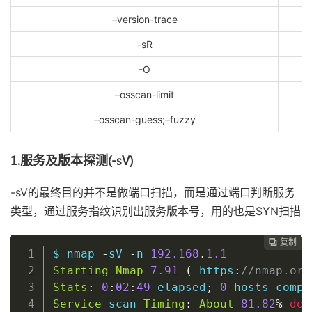
–version-trace
-sR
-O
–osscan-limit
–osscan-guess;–fuzzy
1.服务及版本探测(-sV)
-sV的最终目的并不是做端口扫描，而是通过端口判断服务
类型，通过服务指纹识别出服务版本号，用的也是SYN扫描
复制
复制
复制
复制
复制
复制
复制
复制
复制
复制
复制
复制
复制
复制
复制
复制
复制
复制
复制
复制
复制
复制
复制
复制
复制
复制


























$ nmap 
-
sV 
-
n 
192.168
.
1.1
Starting
Nmap
7.91
(
 https
:
//nmap.org
Stats
:
0
:
02
:
49
 elapsed
;
0
 hosts compl
Service
 scan 
Timing
:
About
81.82
%
don