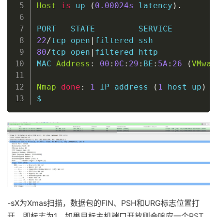
Host
is
 up 
(
0
.00024s
 latency
)
.
22
/
tcp 
open
|
filtered 
ssh
80
/
tcp 
open
|
filtered http

MAC 
Address
:
00
:
0C
:
29
:
BE
:
5A
:
26
(
VMwar
Nmap
done
:
1
 IP address 
(
1
host
 up
)
 s
$
-sX为Xmas扫描，数据包的FIN、PSH和URG标志位置打
开，即标志为1，如果目标主机端口开放则会响应一个RST