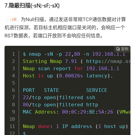
7.隐蔽扫描(-sN;-sF;-sX)
为Null扫描，通过发送非常规TCP通信数据对计算
-sN
机进行探测，若目标主机相应端口是关闭的，会响应一个
RST数据表，若端口开放则不会响应任何信息。
复制
复制
复制
复制
复制
复制
复制
复制
复制
复制
复制
复制
复制
复制
复制
复制
复制
复制
复制
复制
复制
复制
复制
复制
复制
复制
复制
复制
复制





























$ nmap 
-
sN 
-
p 
22
,
80
-
n 
192.168
.
1.1
Starting
Nmap
7.91
(
 https
:
//nmap.org
Nmap
 scan report 
for
192.168
.
1.1
Host
is
 up 
(
0
.00026s
 latency
)
.
22
/
tcp 
open
|
filtered 
ssh
80
/
tcp 
open
|
filtered http

MAC 
Address
:
00
:
0C
:
29
:
BE
:
5A
:
26
(
VMwar
Nmap
done
:
1
 IP address 
(
1
host
 up
)
 s
$