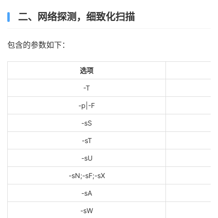
二、网络探测，细致化扫描
包含的参数如下：
选项
-T
-p|-F
-sS
-sT
-sU
-sN;-sF;-sX
-sA
-sW