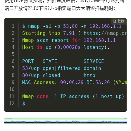
使用UDP报文探测，扫描速度较慢，通过ICMP不可达判断
端口开放情况;以下通过-p指定端口大大缩短扫描耗时：
复制
复制
复制
复制
复制
复制
复制
复制
复制
复制
复制
复制
复制
复制
复制
复制
复制
复制
复制
复制
复制
复制
复制
复制
复制
复制
复制
复制
复制
复制






























$ nmap 
-
sU 
-
p 
53
,
80
-
n 
192.168
.
1.1
Starting
Nmap
7.91
(
 https
:
//nmap.org
Nmap
 scan report 
for
192.168
.
1.1
Host
is
 up 
(
0
.00028s
 latency
)
.
53
/
udp 
open
|
80
/
udp closed        http

MAC 
Address
:
00
:
0C
:
29
:
BE
:
5A
:
26
(
VMwar
Nmap
done
:
1
 IP address 
(
1
host
 up
)
 s
$