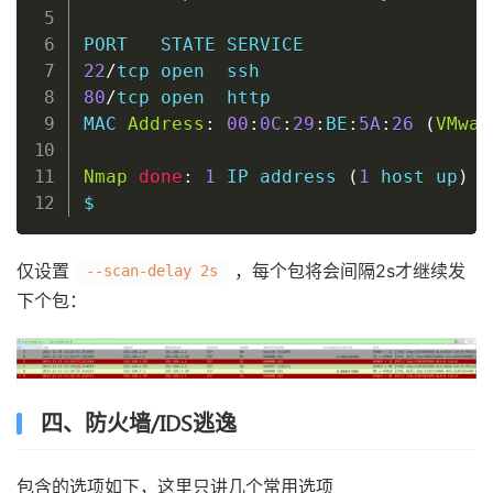
22
/
tcp 
open
ssh
80
/
tcp 
open
  http

MAC 
Address
:
00
:
0C
:
29
:
BE
:
5A
:
26
(
VMwar
Nmap
done
:
1
 IP address 
(
1
host
 up
)
 s
$
仅设置
，每个包将会间隔2s才继续发
--scan-delay 2s
下个包：
四、防火墙/IDS逃逸
包含的选项如下，这里只讲几个常用选项