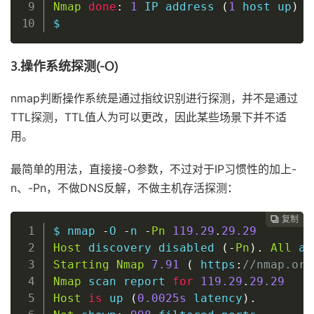
Nmap
done
:
1
 IP address 
(
1
host
 up
)
 s
$
3.操作系统探测(-O)
nmap判断操作系统是通过指纹识别进行探测，并不是通过
TTL探测，TTL值人为可以更改，因此某些场景下并不适
用。
最简单的用法，直接接-O参数，不过对于IP习惯性的加上-
n、-Pn，不做DNS反解，不做主机存活探测：
复制
复制
复制
复制
复制
复制
复制
复制
复制
复制
复制
复制
复制
复制
复制
复制
复制
复制
复制
复制
复制
复制
复制























$ nmap 
-
O 
-
n 
-
Pn
119.29
.
29.29
Host
 discovery disabled 
(
-
Pn
)
.
All
 ad
Starting
Nmap
7.91
(
 https
:
//nmap.org
Nmap
 scan report 
for
119.29
.
29.29
Host
is
 up 
(
0
.0025s
 latency
)
.