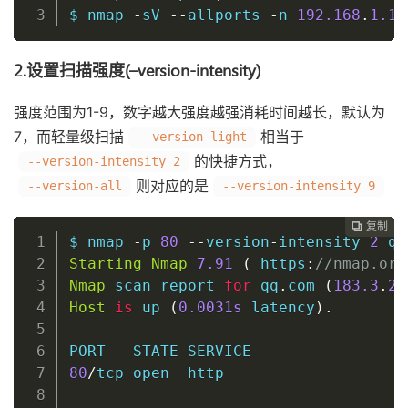
$ nmap 
-
sV 
--
allports 
-
n 
192.168
.
1.1
2.设置扫描强度(–version-intensity)
强度范围为1-9，数字越大强度越强消耗时间越长，默认为
7，而轻量级扫描
相当于
--version-light
的快捷方式，
--version-intensity 2
则对应的是
--version-all
--version-intensity 9
复制
复制
复制
复制
复制
复制
复制
复制
复制
复制
复制
复制
复制
复制
复制
复制
复制
复制
复制
复制
复制
复制
复制
复制
























$ nmap 
-
p 
80
--
version
-
intensity 
2
 qq
Starting
Nmap
7.91
(
 https
:
//nmap.org
Nmap
 scan report 
for
 qq
.
com 
(
183.3
.
22
Host
is
 up 
(
0
.0031s
 latency
)
.
80
/
tcp 
open
  http
