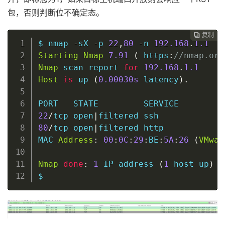
包，否则判断位不确定态。
复制
复制
复制
复制
复制
复制
复制
复制
复制
复制
复制
复制
复制
复制
复制
复制
复制
复制
复制
复制
复制
复制
复制
复制
复制
复制
复制



























$ nmap 
-
sX 
-
p 
22
,
80
-
n 
192.168
.
1.1
Starting
Nmap
7.91
(
 https
:
//nmap.org
Nmap
 scan report 
for
192.168
.
1.1
Host
is
 up 
(
0
.00030s
 latency
)
.
22
/
tcp 
open
|
filtered 
ssh
80
/
tcp 
open
|
filtered http

MAC 
Address
:
00
:
0C
:
29
:
BE
:
5A
:
26
(
VMwar
Nmap
done
:
1
 IP address 
(
1
host
 up
)
 s
$