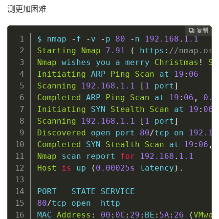
测更加困难
复制
复制
复制
复制
复制
复制
复制
复制
复制
复制
复制
复制
复制
复制
复制
复制
复制
复制


















$ nmap 
-
f 
-
v 
-
p 
80
-
n 
192.168
.
1.1
Starting
Nmap
7.91
(
 https
:
//nmap.org
Nmap
 wishes you a merry 
Christmas
!
Sp
Initiating
 ARP 
Ping
Scan
 at 
19
:
06
Scanning
192.168
.
1.1
[
1
 port
]
Completed
 ARP 
Ping
Scan
 at 
19
:
06
,
0
.0
Initiating
 SYN 
Stealth
Scan
 at 
19
:
06
Scanning
192.168
.
1.1
[
1
 port
]
Discovered
open
 port 
80
/
tcp on 
192.16
Completed
 SYN 
Stealth
Scan
 at 
19
:
06
,
Nmap
 scan report 
for
192.168
.
1.1
Host
is
 up 
(
0
.00025s
 latency
)
.
80
/
tcp 
open
  http

MAC 
Address
:
00
:
0C
:
29
:
BE
:
5A
:
26
(
VMwar