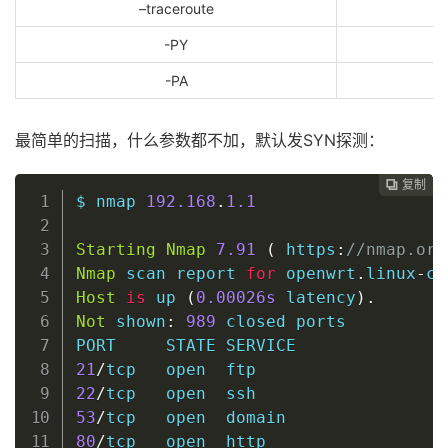
–traceroute
-PY
-PA
最简单的扫描，什么参数都不加，默认发SYN探测：
复制
复制
复制
复制
复制
复制
复制
复制
复制
复制
复制
复制
复制
复制
复制
复制
复制
复制
复制
复制
复制
复制
复制
复制
复制
复制
复制
复制
复制
复制
复制
复制
复制
复制
复制
复制
复制
复制






































$ nmap 
192.168
.
1.1
Starting
Nmap
7.91
(
 https
:
//nmap.org
Nmap
 scan report 
for
 openwrt
.
linux
-
co
Host
is
 up 
(
0
.00026s
 latency
)
.
Not
 shown
:
989
 closed ports

21
/
tcp   
open
ftp
22
/
tcp   
open
ssh
53
/
tcp   
open
80
/
tcp   
open