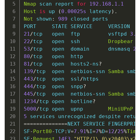
Nmap
 scan report 
for
192.168
.
1.1
Host
is
 up 
(
0
.00025s
 latency
)
.
Not
 shown
:
989
 closed ports

21
/
tcp   
open
ftp
         vsftpd 
3.0
22
/
tcp   
open
ssh
Dropbear
 s
53
/
tcp   
open
  domain      dnsmasq 
2.
80
/
tcp   
open
81
/
tcp   
open
  hosts2
-
ns
?
139
/
tcp  
open
  netbios
-
ssn 
Samba
 smbd
443
/
tcp  
open
  ssl
/
444
/
tcp  
open
  snpp
?
445
/
tcp  
open
  netbios
-
ssn 
Samba
 smbd
1234
/
tcp 
open
  hotline
?
5000
/
tcp 
open
  upnp        
MiniUPnP
2
5
 services unrecognized despite retur
==
==
==
==
==
==
==
NEXT SERVICE FINGERPRIN
SF
-
Port80
-
TCP
:
V
=
7.91
%
I
=
7
%
D
=
12
/
25
%
Time
SF
:
Request
,
14F3
,
"HTTP/1
\
.0
\
x20403
\
x20