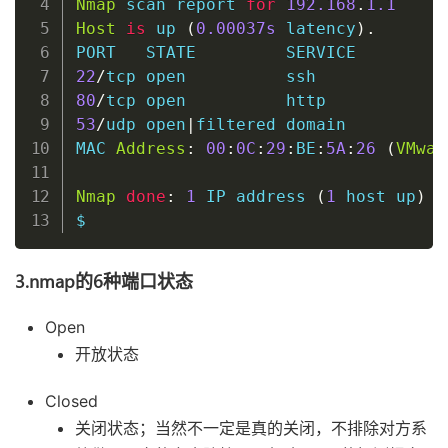
Nmap
 scan report 
for
192.168
.
1.1
Host
is
 up 
(
0
.00037s
 latency
)
.
22
/
tcp 
open
ssh
80
/
tcp 
open
53
/
udp 
open
|
filtered domain

MAC 
Address
:
00
:
0C
:
29
:
BE
:
5A
:
26
(
VMwar
Nmap
done
:
1
 IP address 
(
1
host
 up
)
 s
$
3.nmap的6种端口状态
Open
开放状态
Closed
关闭状态；当然不一定是真的关闭，不排除对方系