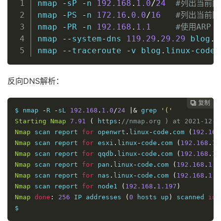
nmap 
-
sP 
-
n 
192.168
.
1.0
/
24
#列出当前网
nmap 
-
PS 
-
n 
172.16
.
0.0
/
16
#列出当前网
nmap 
-
PR 
-
n 
192.168
.
1.1
#使用ARP 
nmap 
--
system
-
dns 
119.29
.
29.29
 blog
.
l
nmap 
--
traceroute 
-
v blog
.
linux
-
code
.
反向DNS解析：
复制
复制
复制
复制
复制
复制
复制
复制
复制
复制
复制
复制
复制
复制
复制
复制
复制
复制
复制
复制
复制
复制
复制
复制
复制
复制
复制
复制
复制
复制
复制
复制
复制
复制
复制
复制




































$ nmap 
-
R 
-
sL 
192.168
.
1.0
/
24
|&
 grep 
'('
Starting
Nmap
7.91
(
 https
:
//nmap.org ) at 2021-12-2
Nmap
 scan report 
for
 openwrt
.
linux
-
code
.
com 
(
192.168
Nmap
 scan report 
for
 esxi
.
linux
-
code
.
com 
(
192.168
.
1.
Nmap
 scan report 
for
 qqdb
.
linux
-
code
.
com 
(
192.168
.
1.
Nmap
 scan report 
for
 pan
.
linux
-
code
.
com 
(
192.168
.
1.9
Nmap
 scan report 
for
 nas
.
linux
-
code
.
com 
(
192.168
.
1.1
Nmap
 scan report 
for
 node1 
(
192.168
.
1.197
)
Nmap
done
:
256
 IP addresses 
(
0
 hosts up
)
 scanned 
in
$ 