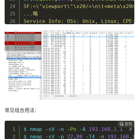
SF:
=
\
"viewport
\
"
\
x20/
>
\
n
\
t
<
meta
\
x20na
..
.略

Service Info: OSs: Unix, Linux
;
 CPE: 
$
常见组合用法：
复制
复制
复制
复制
复制
复制
复制
复制
复制
复制
复制
复制
复制
复制
复制
复制
复制
复制
复制
复制
复制
复制
复制
复制
复制

























$ nmap 
-
sV 
-
n 
-
Pn
-
A 
192.168
.
1.1
# 
$ nmap 
-
sV 
-
p 
22
,
80
-
T4 
-
n 
192.168
.
1.