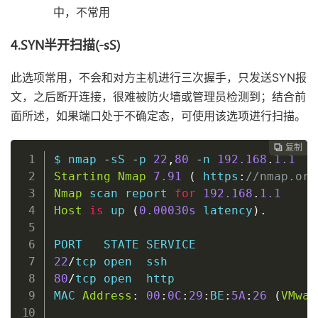
中，不常用
4.SYN半开扫描(-sS)
此选项常用，不会和对方主机进行三次握手，只发送SYN报
文，之后断开连接，很难被防火墙或管理员检测到；结合前
面所述，如果端口处于不确定态，可使用该选项进行扫描。
复制
复制
复制
复制
复制
复制
复制
复制
复制
复制
复制
复制
复制
复制
复制
复制
复制
复制
复制
复制
复制
复制
复制
复制
复制
复制
复制
复制
复制
复制
复制
复制
































$ nmap 
-
sS 
-
p 
22
,
80
-
n 
192.168
.
1.1
Starting
Nmap
7.91
(
 https
:
//nmap.org
Nmap
 scan report 
for
192.168
.
1.1
Host
is
 up 
(
0
.00030s
 latency
)
.
22
/
tcp 
open
ssh
80
/
tcp 
open
  http

MAC 
Address
:
00
:
0C
:
29
:
BE
:
5A
:
26
(
VMwar