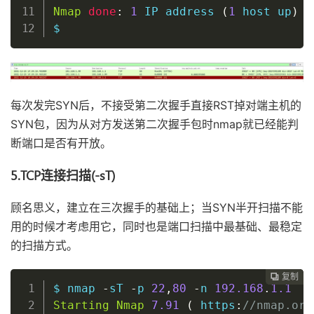
Nmap
done
:
1
 IP address 
(
1
host
 up
)
 s
$
每次发完SYN后，不接受第二次握手直接RST掉对端主机的
SYN包，因为从对方发送第二次握手包时nmap就已经能判
断端口是否有开放。
5.TCP连接扫描(-sT)
顾名思义，建立在三次握手的基础上；当SYN半开扫描不能
用的时候才考虑用它，同时也是端口扫描中最基础、最稳定
的扫描方式。
复制
复制
复制
复制
复制
复制
复制
复制
复制
复制
复制
复制
复制
复制
复制
复制
复制
复制
复制
复制
复制
复制
复制
复制
复制
复制
复制
复制
复制
复制
复制































$ nmap 
-
sT 
-
p 
22
,
80
-
n 
192.168
.
1.1
Starting
Nmap
7.91
(
 https
:
//nmap.org