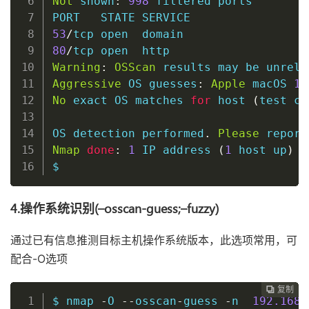
Not
 shown
:
998
 filtered ports

53
/
tcp 
open
80
/
tcp 
open
Warning
:
OSScan
 results may be unreli
Aggressive
 OS guesses
:
Apple
 macOS 
10
No
 exact OS matches 
for
host
(
test co
OS detection performed
.
Please
 report
Nmap
done
:
1
 IP address 
(
1
host
 up
)
 s
$
4.操作系统识别(–osscan-guess;–fuzzy)
通过已有信息推测目标主机操作系统版本，此选项常用，可
配合-O选项
复制
复制
复制
复制
复制
复制
复制
复制
复制
复制
复制
复制
复制
复制
复制
复制
复制
复制
复制
复制
复制
复制






















$ nmap 
-
O 
--
osscan
-
guess 
-
n  
192.168
.