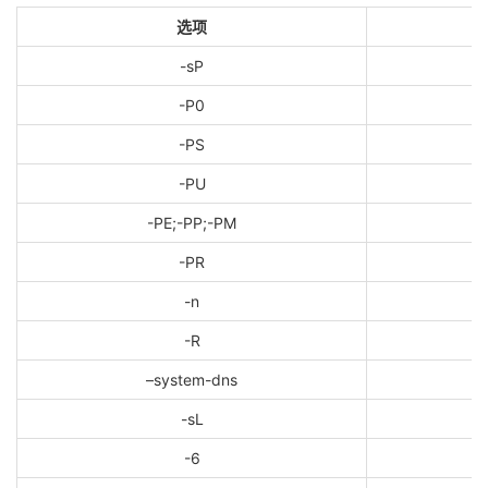
选项
-sP
-P0
-PS
-PU
-PE;-PP;-PM
-PR
-n
-R
–system-dns
-sL
-6