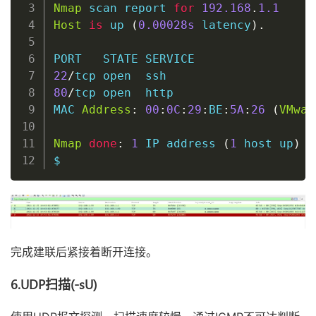
Nmap
 scan report 
for
192.168
.
1.1
Host
is
 up 
(
0
.00028s
 latency
)
.
22
/
tcp 
open
ssh
80
/
tcp 
open
  http

MAC 
Address
:
00
:
0C
:
29
:
BE
:
5A
:
26
(
VMwar
Nmap
done
:
1
 IP address 
(
1
host
 up
)
 s
$
完成建联后紧接着断开连接。
6.UDP扫描(-sU)