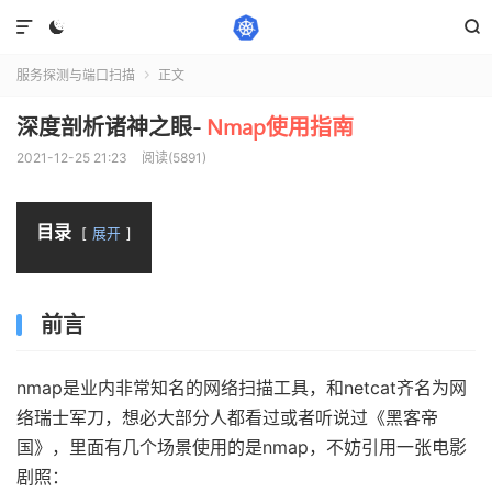



服务探测与端口扫描
正文

深度剖析诸神之眼-
Nmap使用指南
2021-12-25 21:23
阅读(5891)
目录
展开
前言
nmap是业内非常知名的网络扫描工具，和netcat齐名为网
络瑞士军刀，想必大部分人都看过或者听说过《黑客帝
国》，里面有几个场景使用的是nmap，不妨引用一张电影
剧照：