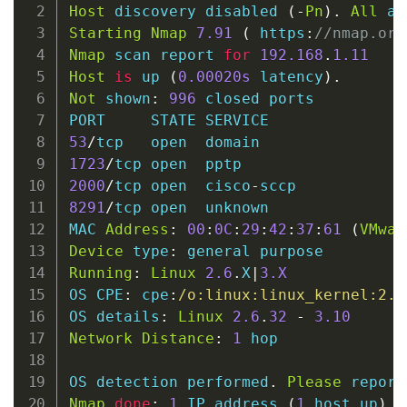
Host
 discovery disabled 
(
-
Pn
)
.
All
 ad
Starting
Nmap
7.91
(
 https
:
//nmap.org
Nmap
 scan report 
for
192.168
.
1.11
Host
is
 up 
(
0
.00020s
 latency
)
.
Not
 shown
:
996
 closed ports

53
/
tcp   
open
1723
/
tcp 
open
2000
/
tcp 
open
  cisco
-
8291
/
tcp 
open
  unknown

MAC 
Address
:
00
:
0C
:
29
:
42
:
37
:
61
(
VMwar
Device
 type
:
Running
:
Linux
2.6
.
X
|
3
.X
OS CPE
:
 cpe
:
/o:linux:linux_kernel:2.6
OS details
:
Linux
2.6
.
32
-
3.10
Network
Distance
:
1
 hop

OS detection performed
.
Please
 report
Nmap
done
:
1
 IP address 
(
1
host
 up
)
 s