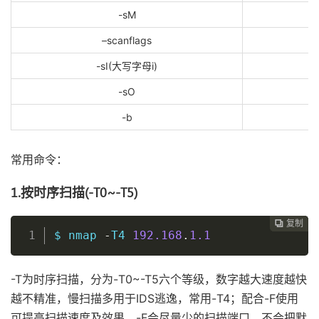
-sM
–scanflags
-sI(大写字母i)
-sO
-b
常用命令：
1.按时序扫描(-T0~-T5)
复制
复制
复制
复制
复制
复制
复制
复制
复制
复制
复制
复制
复制
复制
复制
复制
复制
复制
复制
复制
复制
复制
复制
复制
复制
复制
复制
复制
复制
复制
复制
复制
复制
复制
复制



































$ nmap 
-
T4 
192.168
.
1.1
-T为时序扫描，分为-T0~-T5六个等级，数字越大速度越快
越不精准，慢扫描多用于IDS逃逸，常用-T4；配合-F使用
可提高扫描速度及效果，-F会尽量少的扫描端口，不会把默