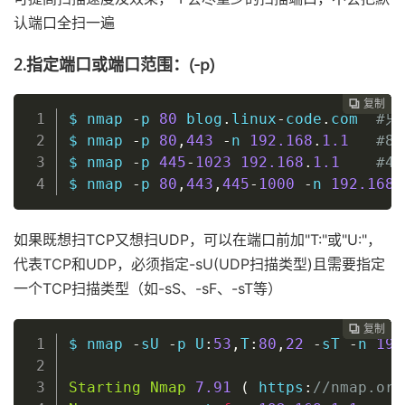
认端口全扫一遍
2.指定端口或端口范围：(-p)
复制
复制
复制
复制
复制
复制
复制
复制
复制
复制
复制
复制
复制
复制
复制
复制
复制
复制
复制
复制
复制
复制
复制
复制
复制
复制
复制
复制
复制
复制
复制
复制
复制
复制


































$ nmap 
-
p 
80
 blog
.
linux
-
code
.
com  
#只
$ nmap 
-
p 
80
,
443
-
n 
192.168
.
1.1
#8
$ nmap 
-
p 
445
-
1023
192.168
.
1.1
#44
$ nmap 
-
p 
80
,
443
,
445
-
1000
-
n 
192.168
.
如果既想扫TCP又想扫UDP，可以在端口前加"T:"或"U:"，
代表TCP和UDP，必须指定-sU(UDP扫描类型)且需要指定
一个TCP扫描类型（如-sS、-sF、-sT等）
复制
复制
复制
复制
复制
复制
复制
复制
复制
复制
复制
复制
复制
复制
复制
复制
复制
复制
复制
复制
复制
复制
复制
复制
复制
复制
复制
复制
复制
复制
复制
复制
复制

































$ nmap 
-
sU 
-
p U
:
53
,
T
:
80
,
22
-
sT 
-
n 
192
Starting
Nmap
7.91
(
 https
:
//nmap.org