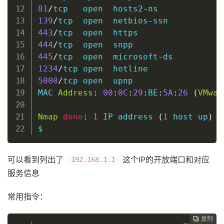
81
/
tcp   
open
  hosts2
-
139
/
tcp  
open
  netbios
-
443
/
tcp  
open
444
/
tcp  
open
445
/
tcp  
open
  microsoft
-
1234
/
tcp 
open
5000
/
tcp 
open
  upnp

MAC 
Address
:
00
:
0C
:
29
:
BE
:
5A
:
26
(
VMwar
Nmap
done
:
1
 IP address 
(
1
host
 up
)
 s
$
可以看到列出了
这个IP的开放端口和对应
192.168.1.1
服务信息
常用指令：
复制
复制
复制
复制
复制
复制
复制
复制
复制
复制
复制
复制
复制
复制
复制
复制
复制
复制
复制
复制
复制
复制
复制
复制
复制
复制
复制
复制
复制
复制
复制
复制
复制
复制
复制
复制
复制




































