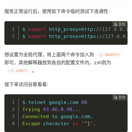
服务正常运行后，使用如下命令临时测试下连通性：
复制
复制
复制
复制
复制
复制
复制
复制
复制









$ 
export
http_proxy
=
http
:
//127.0.0.1:
$ 
export
http_proxy
=
https
:
//127.0.0.1
想设置为全局代理，将上面两个命令加入到
~/.bashrc
即可，其他解释器放到各自的配置文件内，zsh则为
。
~/.zshrc
接下来访问谷歌看看:
复制
复制
复制
复制
复制
复制
复制
复制








$ telnet google
.
com 
80
Trying
93.46
.
8.90
..
.
Connected
 to google
.
com
.
Escape
 character 
is
'^]'
.