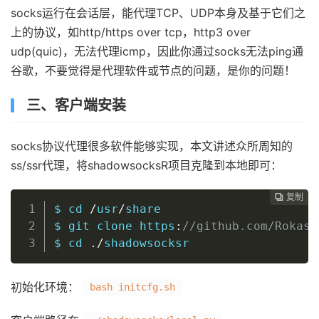
socks运行在会话层，能代理TCP、UDP本身及基于它们之
上的协议，如http/https over tcp，http3 over
udp(quic)，无法代理icmp，因此你通过socks无法ping通
谷歌，不要觉得是代理软件或节点的问题，是你的问题！
三、客户端安装
socks协议代理很多软件能够实现，本文讲述众所周知的
ss/ssr代理，将shadowsocksR项目克隆到本地即可：
复制
复制
复制
复制
复制
复制
复制
复制
复制
复制
复制
复制
复制
复制
复制















$ 
cd
/
usr
/
share

$ 
git
 clone https
:
//github.com/RokasU
$ 
cd
./
shadowsocksr
初始化环境：
bash initcfg.sh