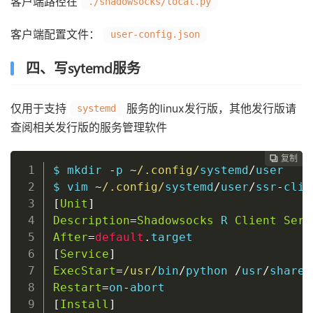
客户端路径在
./shadowsocks/local.py
客户端配置文件：
user-config.json
四、写sytemd服务
仅用于支持
服务的linux发行版，其他发行版请
systemd
查阅相关发行版的服务管理软件
复制
复制
复制
复制
复制
复制
复制
复制
复制
复制
复制
复制
复制
复制














$ 
mkdir
-
p 
~
/.config/
systemd
/
user   
$ 
vim
~
/.config/
systemd
/
user
/
ssr
-
clie
[
Unit
]
Description
=
Shadowsocks
 R 
Client
Serv
After
=
default
.
[
Service
]
ExecStart
=
/usr/
bin
/
python 
/
usr
/
share
/
Restart
=
on
-
[
Install
]