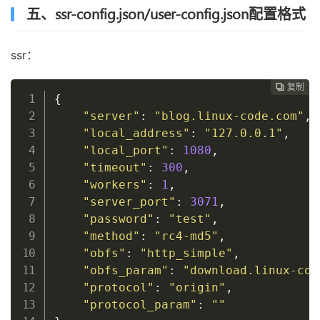
五、ssr-config.json/user-config.json配置格式
ssr：
复制
复制
复制
复制
复制
复制
复制
复制
复制
复制
复制











{
"server"
:
"blog.linux-code.com"
,
"local_address"
:
"127.0.0.1"
,
"local_port"
:
1080
,
"timeout"
:
300
,
"workers"
:
1
,
"server_port"
:
3071
,
"password"
:
"test"
,
"method"
:
"rc4-md5"
,
"obfs"
:
"http_simple"
,
"obfs_param"
:
"download.linux-cod
"protocol"
:
"origin"
,
"protocol_param"
:
""