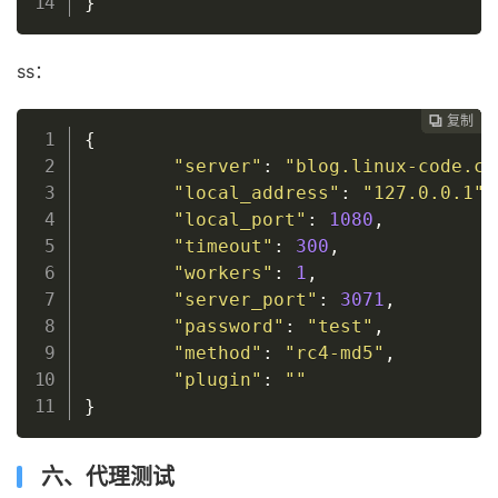
}
ss：
复制
复制
复制
复制
复制
复制
复制
复制
复制
复制










{
"server"
:
"blog.linux-code.co
"local_address"
:
"127.0.0.1"
,
"local_port"
:
1080
,
"timeout"
:
300
,
"workers"
:
1
,
"server_port"
:
3071
,
"password"
:
"test"
,
"method"
:
"rc4-md5"
,
"plugin"
:
""
}
六、代理测试