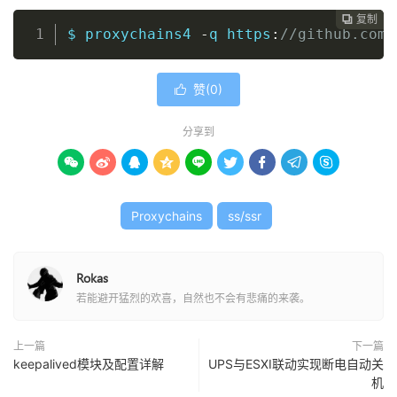
复制
复制
复制



$ proxychains4 
-
q https
:
//github.com/
赞(
0
)

分享到









Proxychains
ss/ssr
Rokas
若能避开猛烈的欢喜，自然也不会有悲痛的来袭。
上一篇
下一篇
keepalived模块及配置详解
UPS与ESXI联动实现断电自动关
机