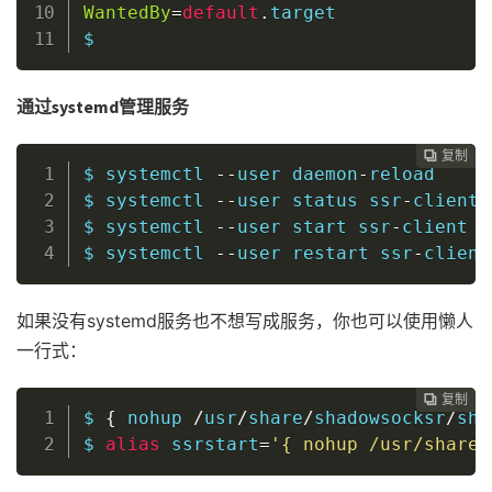
WantedBy
=
default
.
target

$
通过systemd管理服务
复制
复制
复制
复制
复制
复制
复制
复制
复制
复制
复制
复制
复制













$ systemctl 
--
user daemon
-
reload     
$ systemctl 
--
user status ssr
-
client 
$ systemctl 
--
user start ssr
-
client  
$ systemctl 
--
user restart ssr
-
client
如果没有systemd服务也不想写成服务，你也可以使用懒人
一行式：
复制
复制
复制
复制
复制
复制
复制
复制
复制
复制
复制
复制












$ 
{
nohup
/
usr
/
share
/
shadowsocksr
/
sha
$ 
alias
ssrstart
=
'{ nohup /usr/share/