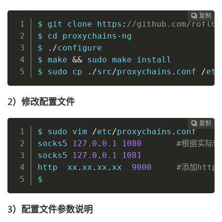
复制
复制
复制
复制
复制
复制
复制







$ 
git
 clone https
:
//github.com/rofl0r
$ 
cd
 proxychains
-
ng

$ 
./
configure

$ 
make
&&
sudo
make
install
$ 
sudo
cp
./
src
/
proxychains
.
conf 
/
etc
2）修改配置文件
复制
复制
复制
复制
复制
复制






$ 
sudo
vim
/
etc
/
proxychains
.
conf

socks5 
127.0
.
0.1
1080
#根据实际情
socks5 
127.0
.
0.1
1081
http  xx
.
xx
.
xx
.
xx  
9000
#添加http
$
3）配置文件参数说明