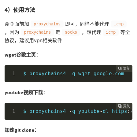
4）使用方法
命令面前加
即可，同样不能代理
proxychains
icmp
，因为
走
，想代理
等全
proxychains
socks
icmp
协议，建议用vpn相关软件
wget谷歌主页：
复制
复制
复制
复制
复制





$ proxychains4 
-
q 
wget
 google
.
com
youtube视频下载：
复制
复制
复制
复制




$ proxychains4 
-
q youtube
-
dl https
:
//
加速git clone：