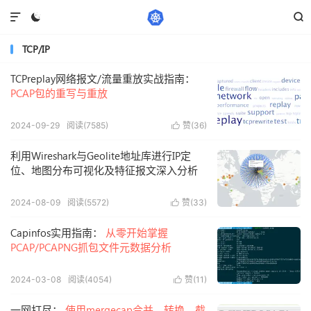



TCP/IP
TCPreplay网络报文/流量重放实战指南：
PCAP包的重写与重放
2024-09-29
阅读(7585)
赞(
36
)

利用Wireshark与Geolite地址库进行IP定
位、地图分布可视化及特征报文深入分析
2024-08-09
阅读(5572)
赞(
33
)

Capinfos实用指南：
从零开始掌握
PCAP/PCAPNG抓包文件元数据分析
2024-03-08
阅读(4054)
赞(
11
)

一网打尽：
使用mergecap合并、转换、截