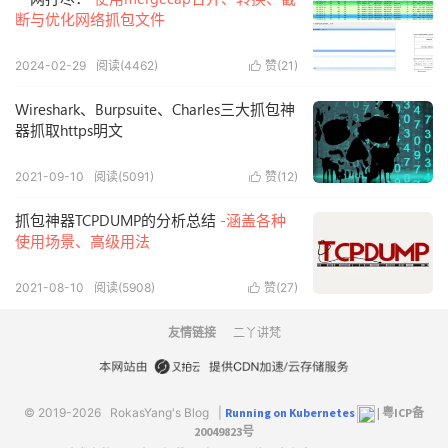
断与优化网络抓包文件
2024-02-29
阅读(4462)
赞(
21
)

Wireshark、Burpsuite、Charles三大抓包神
器抓取https明文
2021-09-10
阅读(5091)
赞(
12
)

抓包神器TCPDUMP的分析总结
-涵盖各种
使用场景、高级用法
2021-08-10
阅读(5908)
赞(
27
)

友情链接
二丫讲梵
© 2019-2026
RokasYang's Blog
|
Running on Kubernetes
|
粤ICP备
20049823号