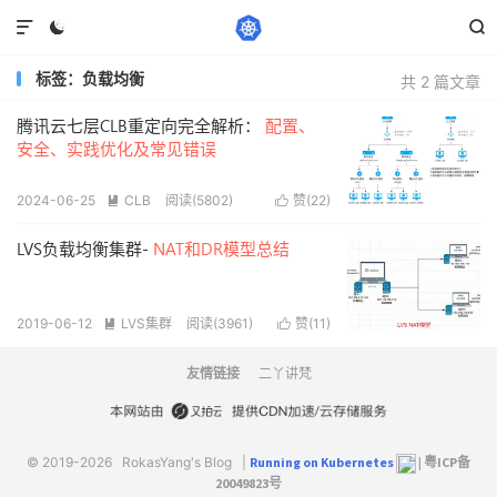



标签：负载均衡
共 2 篇文章
腾讯云七层CLB重定向完全解析：
配置、
安全、实践优化及常见错误
2024-06-25
CLB
阅读(5802)
赞(
22
)


LVS负载均衡集群-
NAT和DR模型总结
2019-06-12
LVS集群
阅读(3961)
赞(
11
)


友情链接
二丫讲梵
© 2019-2026
RokasYang's Blog
|
Running on Kubernetes
|
粤ICP备
20049823号