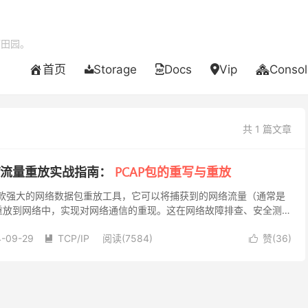
酒田园。
首页
Storage
Docs
Vip
Consol
共 1 篇文章
报文/流量重放实战指南：
PCAP包的重写与重放
ay是一款强大的网络数据包重放工具，它可以将捕获到的网络流量（通常是
新重放到网络中，实现对网络通信的重现。这在网络故障排查、安全测
景下具有广泛的应用。同时，tcprep...
4-09-29
TCP/IP
阅读(7584)
赞(
36
)

