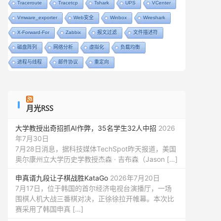
Traceroute
Tracetcp
Tshark
UPS
VCenter
Vmware_exporter
Web安全
Winbox
Wireshark
X-Forward-For
Zabbix
报文过滤
文件描述符
磁盘阵列
网络分析
虚拟化
负载均衡
进程与线程
邮件协议
重定向
月光RSS
大学教授出奇招抓AI作弊，35名学生32人中招
2026
年7月30日
7月28日消息，据科技媒体TechSpot昨天报道，美国
奥尔康州立大学历史学教授杰森 · 吉布森（Jason […]
申真谞九段让子棋战胜KataGo
2026年7月20日
7月17日，位于韩国的首尔经济电视台演播厅，一场
围棋人机大战三番棋对决，正徐徐拉开帷幕。本次比
赛采用了韩国申真 […]