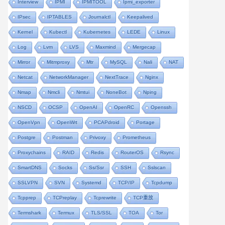
Interview
IPMI
IPMITOOL
Ipmi_exporter
IPsec
IPTABLES
Journalctl
Keepalived
Kernel
Kubectl
Kubernetes
LEDE
Linux
Log
Lvm
LVS
Maxmind
Mergecap
Mirror
Mitmproxy
Mtr
MySQL
Nali
NAT
Netcat
NetworkManager
NextTrace
Nginx
Nmap
Nmcli
Nmtui
NoneBot
Nping
NSCD
OCSP
OpenAI
OpenRC
Openssh
OpenVpn
OpenWrt
PCAPdroid
Portage
Postgre
Postman
Privoxy
Prometheus
Proxychains
RAID
Redis
RouterOS
Rsync
SmartDNS
Socks
Ss/ssr
SSH
Sslscan
SSLVPN
SVN
Systemd
TCP/IP
Tcpdump
Tcpprep
TCPreplay
Tcprewrite
TCP重放
Termshark
Termux
TLS/SSL
TOA
Tor