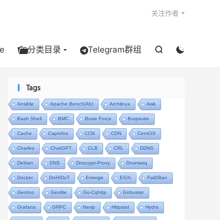

关注作者
e
分类目录
Telegram群组


Tags
Ansible
Apache Bench(ab)
Archlinux
Awk
Bash Shell
BMC
Brute Force
Burpsuite
Cache
Capinfos
CCN
CDN
CentOS
Charles
ChatGPT
CLB
CRL
DDNS
Debian
DNS
Dnscrypt-Proxy
Dnsmasq
Docker
DoH/DoT
Emerge
ESXi
Fail2Ban
Gentoo
Geolite
Go-Cqhttp
Gobuster
Grafana
GRPC
Havip
Httpstat
Hydra