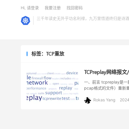
Hi, 请登录
我要注册
找回密码
三千年读史无外乎功名利禄，九万里悟道终归是诗
标签：TCP重放
TCPreplay网络
一、前言 tcprepl
pcap格式的文件）重
试、性能测试、开发调试等场
Rokas Yang
202